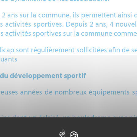
 ans sur la commune, ils permettent ainsi d’
ctivités sportives. Depuis 2 ans, 4 nouvell
les activités sportives sur la commune comme
icap sont régulièrement sollicitées afin de sen
quants
 du développement sportif
ses années de nombreux équipements sport
ins dont un éclairé, un boulodrome avec pis
io de danse, un city stade.