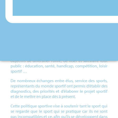
Forte de son identité historique et culturelle,
Carcassonne s’est dotée, au fil des années, d’une culture
sportive ancrée dans son passé et tournée vers son
avenir.
Son tissu associatif riche, son patrimoine sportif très
diversifié, ses acteurs locaux engagés poussent à
orienter la politique sportive vers une logique
économique, sociale et environnementale ayant pour
objectifs de diversifier l’offre, de viser et satisfaire tout
public : éducation, santé, handicap, compétition, loisir
sportif …
De nombreux échanges entre élus, service des sports,
représentants du monde sportif ont permis d’établir des
diagnostics, des priorités et d’élaborer le projet sportif
et de le mettre en place dès à présent.
Cette politique sportive vise à soutenir tant le sport qui
se regarde que le sport qui se pratique car ils ne sont
pas incompatibles et ce, afin qu’ils se développent dans