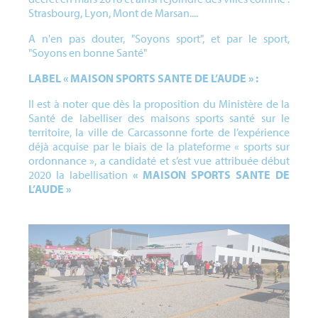
Strasbourg, Lyon, Mont de Marsan....
A n'en pas douter, "Soyons sport", et par le sport,
"Soyons en bonne Santé"
LABEL « MAISON SPORTS SANTE DE L’AUDE » :
Il est à noter que dès la proposition du Ministère de la
Santé de labelliser des maisons sports santé sur le
territoire, la ville de Carcassonne forte de l’expérience
déjà acquise par le biais de la plateforme « sports sur
ordonnance », a candidaté et s’est vue attribuée début
2020 la labellisation
« MAISON SPORTS SANTE DE
L’AUDE »