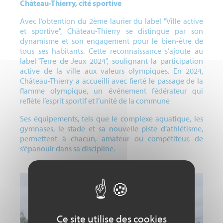
Château-Thierry, cité sportive
Avec l’obtention du 2ème laurier du label "Ville active
et sportive", Château-Thierry se distingue par son
dynamisme et son engagement pour le bien-être de
tous ses habitants. Cette reconnaissance s’ajoute au
label "Terre de Jeux 2024", soulignant la participation
active de la ville aux valeurs olympiques. En 2024,
Château-Thierry a accueilli avec fierté le passage de la
flamme olympique, un événement fédérateur qui
reflète l’esprit sportif et l’unité de la commune
Ses équipements, tels que le complexe aquatique, les
gymnases, le stade et sa nouvelle piste d’athlétisme,
permettent à chacun, amateur ou compétiteur, de
s’épanouir dans sa discipline.
Ce site utilise des cookies