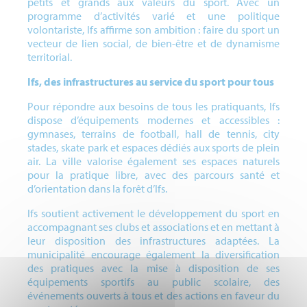
petits et grands aux valeurs du sport. Avec un
programme d’activités varié et une politique
volontariste, Ifs affirme son ambition : faire du sport un
vecteur de lien social, de bien-être et de dynamisme
territorial.
Ifs, des infrastructures au service du sport pour tous
Pour répondre aux besoins de tous les pratiquants, Ifs
dispose d’équipements modernes et accessibles :
gymnases, terrains de football, hall de tennis, city
stades, skate park et espaces dédiés aux sports de plein
air. La ville valorise également ses espaces naturels
pour la pratique libre, avec des parcours santé et
d’orientation dans la forêt d’Ifs.
Ifs soutient activement le développement du sport en
accompagnant ses clubs et associations et en mettant à
leur disposition des infrastructures adaptées. La
municipalité encourage également la diversification
des pratiques avec la mise à disposition de ses
équipements sportifs au public scolaire, des
événements ouverts à tous et des actions en faveur du