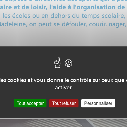
aire et de loisir, l'aide à l'organisation 
les écoles ou en dehors du temps scolaire, à
adeleine, on peut se défouler, courir, nager,
orts, des terrains de pétanque, des stands
 dojo, un pôle raquettes, des terrains de 
latrice de la grande diversité des activités 
e des cookies et vous donne le contrôle sur ceux que
activer
tilisées par les écoliers, collégiens et lycée
Tout accepter
Tout refuser
Personnaliser