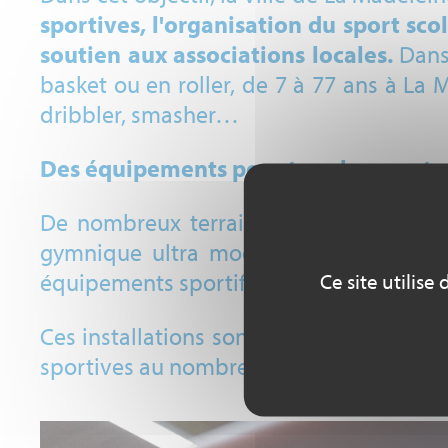
sportives, l'organisation du sport scol
soutien aux associations locales.
Dans 
basket ou en roller, de 7 à 77 ans à La M
dribbler, smasher…
Des équipements pour tous les sports
De nombreux terrains et salles multisp
gymnique ultra moderne, une piscine, un
équipements sportifs municipaux est révé
Ce site utilis
Ces installations sont particulièrement u
sportives au nombre de 29.