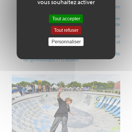
mètres²dans un ancien encan.
vous souhaitez activer
Réhabilitation de terrains de tennis en accès libre
dans les quartiers prioritaires de la ville.
Construction d’une base nautique mutualisée
Tout accepter
d’un montant de 12 millions d’Euros en cours de
réalisation.
Tout refuser
Installation de parcours de courses d’orientation
à demeure dans un parc de quartier prioritaire et
Personnaliser
en centre-ville.
Transformation d’un gymnase polyvalent en salle
de gymnastique FFG dédiée.