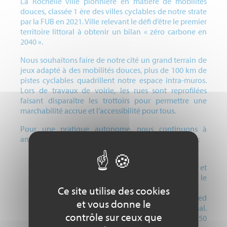
La Rochelle ville pionnière en matière de mobilités
douces, classée 1 ère des villes cyclables de notre strate
par la FUB en 2021. Ville relevant le défi d’être le premier
territoire littoral à obtenir un bilan « zéro carbone en
2040 ».
Nous souhaitons faire de notre cité un grand terrain de
jeux adapté à des mobilités douces, plus de 100 km de
pistes cyclables quadrillent notre espace intra-muros.
Lors de travaux de voirie, les rues sont reprofilées
faisant disparaître les trottoirs pour permettre une
marchabilité accrue et l’accessibilité pour tous.
Pour une pratique autonome, nous continuons à
aménager nos espaces en équipements de proximité :
Skate park inauguré en septembre 2021.
Réalisation en cours d’une aire de grimpe et
glisse pour les enfants de 3 à 7 ans jouxtant le
skate park.
Ce site utilise des cookies
Aménagement de parcours marche, course à pied
et vous donne le
et cyclisme le long du littoral et d’un canal.
contrôle sur ceux que
Installation d’un skate park couvert de 450