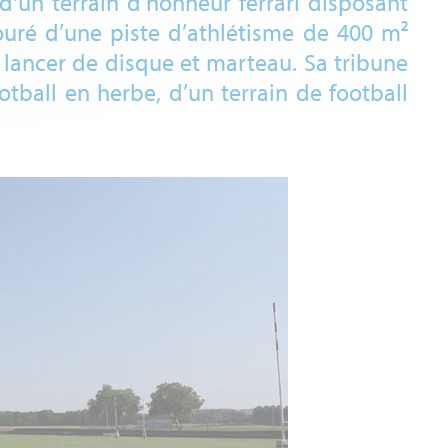
'un terrain d’honneur ferrari disposant
touré d’une piste d’athlétisme de 400 m²
 lancer de disque et marteau. Sa tribune
tball en herbe, d’un terrain de football