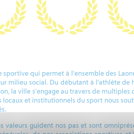
e sportive qui permet à l'ensemble des Laonn
eur milieu social. Du débutant à l'athlète de h
on, la ville s'engage au travers de multiples 
rs locaux et institutionnels du sport nous sou
és.
. Ces valeurs guident nos pas et sont omnipré