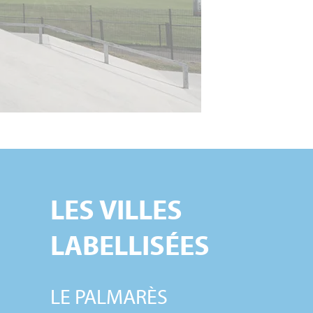
LES VILLES
LABELLISÉES
LE PALMARÈS
S