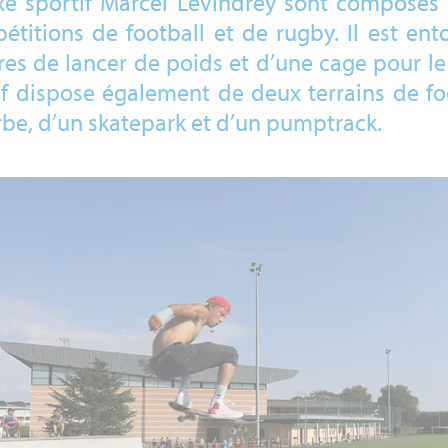
 sportif Marcel Levindrey sont composés d
titions de football et de rugby. Il est en
res de lancer de poids et d’une cage pour le
 dispose également de deux terrains de foo
rbe, d’un skatepark et d’un pumptrack.