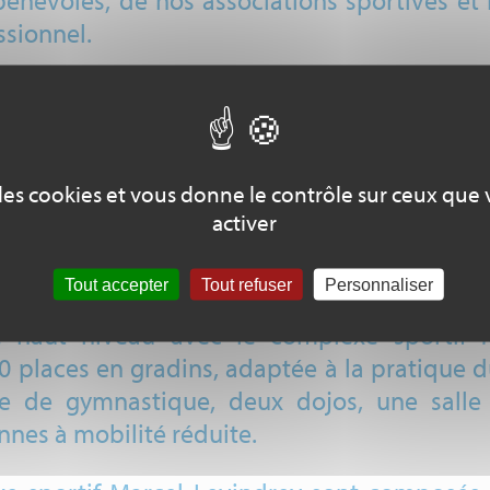
névoles, de nos associations sportives et
ssionnel.
eurs véhiculées par le sport et les utilise da
ur donner une nouvelle impulsion et promouvoi
port de haut niveau, sport santé/handicap so
e des cookies et vous donne le contrôle sur ceux que
activer
UCATIF ET FAVORISE LE LIEN SOCIAL !
Tout accepter
Tout refuser
Personnaliser
plus de 7000 sont licenciés dans les 50 ass
de haut niveau avec le complexe sportif 
places en gradins, adaptée à la pratique du 
le de gymnastique, deux dojos, une salle
nes à mobilité réduite.