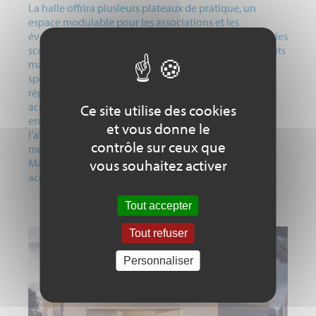
La halle offrira plusieurs plateaux de pratique, un
espace modulable pour les associations et les
événements, ainsi qu’une circulation optimisée pour les
scolaires, les clubs et les pratiques libres. L’un des atouts
majeurs du projet est la création d’une salle de gym
spécifique, un équipement rare dans le Mantois, qui
répondra aux besoins croissants des disciplines
acrobatiques et gymniques, tout en sécurisant les
Ce site utilise des cookies
entraînements. Ce projet structurant renforce
et vous donne le
l’attractivité sportive de la commune, soutient la
contrôle sur ceux que
montée en qualité des pratiques, et positionne
Magnanville comme un territoire sportif moderne,
vous souhaitez activer
accessible et ambitieux.
Tout accepter
Tout refuser
Personnaliser