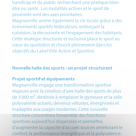
handicap et du public recherchant une pratique bien-
être ou santé. Les mobilités actives et le sport de
proximité sont des axes prioritaires.
Magnanville anime également la vie locale grâce à des
événements sportifs fédérateurs, renforçant la
cohésion, la découverte et l’engagement des habitants.
Cette stratégie structurée et inclusive place le sport au
cœur du quotidien et s’inscrit pleinement dans les
objectifs du Label Ville Active et Sportive.
Nouvelle halle des sports : un projet structurant
Projet sportif et équipements
Magnanville engage une transformation sportive
majeure avec la création d’une halle des sports de plus
de 3 000 m², destinée à remplacer le gymnase et la salle
polyvalente actuels, devenus vétustes, énergivores et
inadaptés aux usages modernes. Cette nouvelle
structure concentrera l’ensemble des fonctions
sportives aujourd’hui dispersées et permettra
d’augmenter la capacité d’accueil tout en améliorant le
confort, la performance énergétique et la polyvalence.