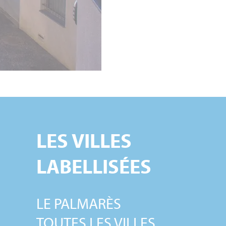
LES VILLES
LABELLISÉES
LE PALMARÈS
S
TOUTES LES VILLES