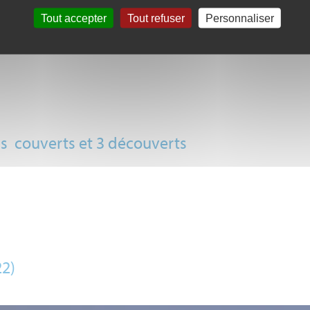
Tout accepter
Tout refuser
Personnaliser
étique et un stade d’honneur
ns couverts et 3 découverts
22)