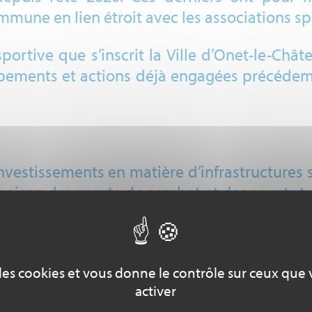
mune en lien étroit avec les associations spo
ortive que s’inscrit la Ville d’Onet-le-Châ
ipements et actions déjà engagées précédem
investissements en matière d’infrastructures 
ison des sports de combat et des sports tra
ore la création d’un complexe de football, 
érations de castonétois de s’adonner à leurs
e des cookies et vous donne le contrôle sur ceux que
activer
s à disposition des sportifs castonetois :