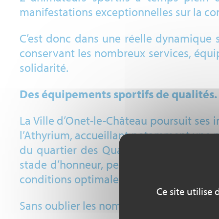
manifestations exceptionnelles sur la com
C’est donc dans une réelle dynamique sp
conservant les nombreux services, équ
solidarité.
Des équipements sportifs de qualités.
La Ville d’Onet-le-Château poursuit ses 
l’Athyrium, accueillant notamment une ma
du quartier des Quatre-Saisons, ou enc
stade d’honneur, permet à plusieurs gén
conditions optimales.
Ce site utilis
Sans oublier les nombreux équipements mi