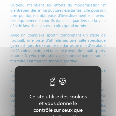
Outreau maintient ses efforts de modernisation et
d'entretien des infrastructures existantes. Elle poursuit
une politique ambitieuse d'investissement en faveur
des équipements sportifs dans les quartiers de la ville
afin de favoriser l’accès au plus grand nombre.
Avec un complexe sportif comprenant un stade de
football, une piste d’athlétisme, une salle spécifique
gymnastique, deux studios de danse, un mur d’escalade
de 23 voies, un dojo et une aire d’évolution multisports,
ajouter à cela trois salles de sports réparties sur le
territoire, Outreau est une ville sportive.
Elle développe également de nouvelles pratiques de
plein air en créant des espaces naturels dédiés à la
pratique libre en promouvant l’éco mobilité citoyenne.
En effet, notre parc du Mont Soleil de 17 hectares au
cœur de ville permet à l’ensemble des différents publics
Ce site utilise des cookies
de pratiquer des activités de bien être, de santé et en
et vous donne le
famille. Des parcours permanents d’orientation, des
contrôle sur ceux que
plateformes de fitness, des parcours de randonnées
sont accessibles à tous. La volonté de la commune est