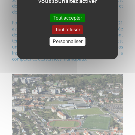
vous souhaitez activer
de faciliter l’accès aux personnes à mobilité réduite et
de contribuer à leur épanouissement.
Tout accepter
Fort de ses 2700 licenciés sportifs et de ses 21
associations locales, Outreau accueille chaque année
Tout refuser
de grands événements sportifs. La confiance dont
témoignent les fédérations auprès de la commune est
Personnaliser
une preuve de reconnaissance de la qualité de nos
installations, du savoir-faire des clubs Outrelois et de la
compétence des services municipaux.