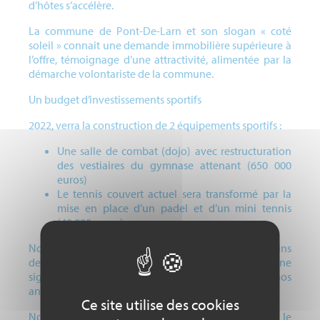
d’hôtes s’accélère.
La commune de Pont-De-Larn et son slogan « coté
soleil » connait une demande immobilière supérieure à
l’offre, témoignage d’une attractivité, alimentée par la
démarche volontariste de la commune.
Un budget d’investissements sportifs
2022, verra la construction de 2 équipements sportifs :
Une salle de combat (dojo) avec restructuration
des vestiaires du gymnase attenant (650 000
euros)
Le tennis couvert actuel sera transformé par la
mise en place d’un padel et d’un mini tennis
(40 000 euros)
Nous étudions la mise en place sur un de nos chemins
de randonnée d’un cheminement poétique avec une
signalétique photo, présentation du site, poème de nos
années d’école.
Ce site utilise des cookies
Nous accueillons sur nos installations en fin 2022, le