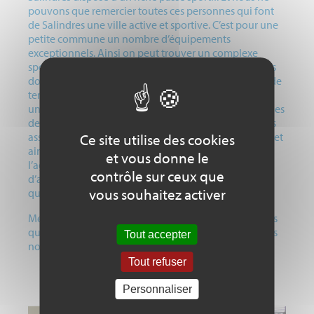
pouvons que remercier toutes ces personnes qui font
de Salindres une ville active et sportive. C’est pour une
petite commune un nombre d’équipements
exceptionnels. Ainsi on peut trouver un complexe
sportif avec un gymnase, 2 terrains de sports collectifs
donc un en synthétique, une salle de judo, une salle de
tennis de table, une piscine d’été, 3 cours de tennis et
une piste pour voiture téléguidée. Mais aussi trois salles
de danse, et un boulodrome couvert. Les nombreuses
associations sportives viennent compléter cette offre et
Ce site utilise des cookies
ainsi permettre aux salindrois et aux habitants de
et vous donne le
l’agglomération d’Alès de pratiquer touts sortes
contrôle sur ceux que
d’activités physiques individuelles et collectives de
vous souhaitez activer
qualité.
Merci a toutes ces associations et a tous ces bénévoles
qui permettent d’accueillir tout au long de l’année ces
Tout accepter
nombreuses animations et manifestations sportives
Tout refuser
Personnaliser